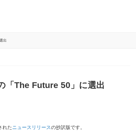
に選出
誌の「The Future 50」に選出
された
ニュースリリース
の抄訳版です。