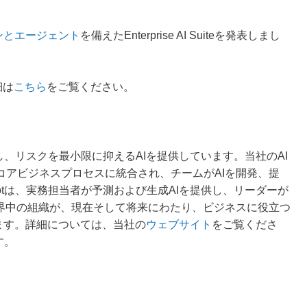
ンとエージェント
を備えたEnterprise AI Suiteを発表しまし
細は
こちら
をご覧ください。
化し、リスクを最小限に抑えるAIを提供しています。当社のAI
コアビジネスプロセスに統合され、チームがAIを開発、提
botは、実務担当者が予測および生成AIを提供し、リーダーが
世界中の組織が、現在そして将来にわたり、ビジネスに役立つ
ています。詳細については、当社の
ウェブサイト
をご覧くださ
す。