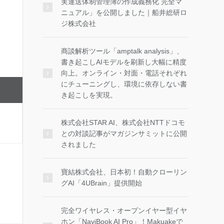
実運送体制管理簿の作成義務化 完全マ
ニュアル」を公開しました｜船井総研ロ
ジ株式会社
商談解析ツール「amptalk analysis」、
書き起こしAIモデルを刷新し大幅に精度
向上。オンライン・対面・電話それぞれ
にチューニングし、環境に依存しない書
き起こしを実現。
株式会社STAR AI、株式会社NTTドコモ
との対談記事がマガジンサミットに公開
されました
寶結株式会社、日本初！自動クローリン
グAI「4UBrain」提供開始
完全ワイヤレス・オープンイヤー型イヤ
ホン「NaviBook AI Pro」！Makuakeで