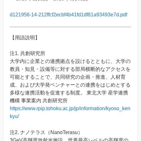
d121956-14-212ffcf2ecbf4b41fd1df81a93493e7d.pdf
【用語説明】
注1. 共創研究所
大学内に企業との連携拠点を設けるとともに、大学の
教員・知見・設備等に対する部局横断的なアクセスを
可能とすることで、共同研究の企画・推進、人材育
成、および大学発ベンチャーとの連携をはじめとする
多様な連携活動を促進する制度。 東北大学 産学連携
機構 事業案内 共創研究所
https://www.rpip.tohoku.ac.jp/jp/information/kyoso_ken
kyu/
注2. ナノテラス（NanoTerasu）
3GeV高輝度放射光施設。世界最高レベルの高輝度の