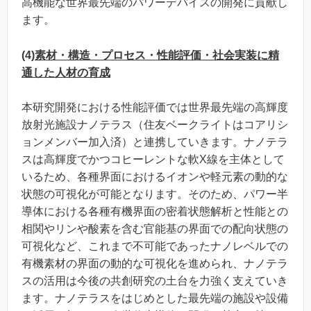
高機能な世界最先端のパワーデバイスの開発に貢献し
ます。
(4)
素材・構造・プロセス・性能評価・社会実装に精
通した人材の育成
本研究開発における性能評価では世界最先端の高輝度
放射光施設ナノテラス（住友ベークライトはコアリシ
ョンメンバー加入済）と連携していきます。ナノテラ
スは高輝度でかつコヒーレントな軟X線を主体として
いるため、各種界面におけるイオンや軽元素の動的な
状態の可視化が可能となります。そのため、パワー半
導体における各種有機界面の密着状態解析と性能との
相関やリンや酸素を含む官能基の界面での配向状態の
可視化など、これまで不可能であったナノレベルでの
有機素材の界面の動的な可視化を進められ、ナノテラ
スの活用は今後の共創研究の土台を力強く支えていき
ます。ナノテラスをはじめとした最先端の施設や設備