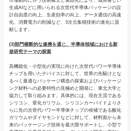
市場動向に伴う技術確立と製品化により、成長著しい
生成AIなどに用いられる次世代半導体パッケージの設
計自由度の向上、生産効率の向上、データ通信の高速
化、消費電力の削減など、3次元集積技術の進化に貢
献します。
(3)
部門横断的な連携を通じ、半導体領域における新
規研究テーマの探索
高機能化・小型化の実現に向けた次世代パワー半導体
チップを用いたデバイスに対して、世界の先駆けとな
るべく最適なパッケージ構造の探索およびパッケージ
ング材料への必要特性の見極めと開発に、東北大学と
協力して取り組みます。具体的には、現在主流である
シリコン、窒化ガリウム、シリコンカーバイドよりさ
らに先の次世代パワー半導体チップの候補である酸化
ガリウムやダイヤモンドなどに対して、材料面から未
来のパッケージング技術を最大限サポートし、小型で