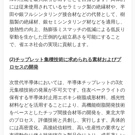
には従来使用されているセラミック製の絶縁材や、半
田や銀フルシンタリング接合材などの代替として、樹
脂製の絶縁材、銀セミシンタリング材などを適用し、
放熱性の向上、熱膨張ミスマッチの低減による低反り
挙動を生かした圧倒的な組立易さを可能にすること
で、省エネ社会の実現に貢献します。
(2)
チップレット集積技術に求められる素材およびプ
ロセスの開発
次世代半導体においては、半導体チップレットの3次
元集積技術の発展が不可欠です。住友ベークライトの
保有する半導体封止用エポキシ樹脂成形材料、感光性
材料などを活用することにより、高機能樹脂開発技術
をベースとしたチップ間接合材等の開発を、東北大学
のプロセス、評価技術と共創し、実行します。具体的
には高密度化、高接続信頼性、高い生産性の要求など