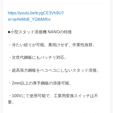
https://youtu.be/tcygCE3Vh9U?
si=qrAkMsB_YGtbMrKo
■小型スタッド溶接機 NANOの特徴
・冷たい絞りが可能。裏焼けせず、作業性抜群。
・次世代鋼板にもバッチリ対応。
・超高張力鋼板をベコベコにしないスタッド溶接。
・2mm以上の厚手鋼板の溶接可能。
・100Vにて使用可能で、工業用変換スイッチは不
要。