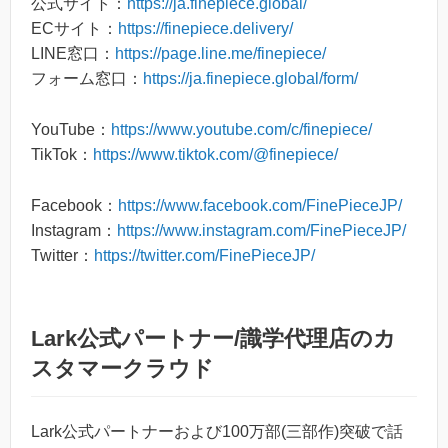
公式サイト：
https://ja.finepiece.global/
ECサイト：
https://finepiece.delivery/
LINE窓口：
https://page.line.me/finepiece/
フォーム窓口：
https://ja.finepiece.global/form/
YouTube：
https://www.youtube.com/c/finepiece/
TikTok：
https://www.tiktok.com/@finepiece/
Facebook：
https://www.facebook.com/FinePieceJP/
Instagram：
https://www.instagram.com/FinePieceJP/
Twitter：
https://twitter.com/FinePieceJP/
Lark公式パートナー/識学代理店のカ
スタマークラウド
Lark公式パートナーおよび100万部(三部作)突破で話