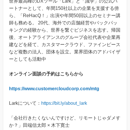
世界最高峰のDXツール「Lark」と「識学」の公式パ
ートナーとして、年間150社以上の企業を支援する傍
ら、「ReHacQ！」出演や年間50回以上のセミナー講
師も務める。 20代、海外での店舗経営やバックパッ
キングの経験から、世界を繋ぐビジネスを志す。帰国
後、オートアライアンスのグループ会社代表や企業再
建などを経て、カスタマークラウド、ファインピース
など複数の法人、団体を設立。業界団体のアドバイザ
ーとしても活動中
オンライン面談の予約はこちらから
https://www.customercloudcorp.com/mtg
Larkについて：
https://bit.ly/about_lark
「会社行きたくないんですけど、リモートじゃダメす
か？」田端信太郎 × 木下寛士