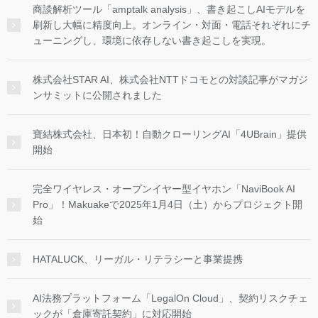
商談解析ツール「amptalk analysis」、書き起こしAIモデルを
刷新し大幅に精度向上。オンライン・対面・電話それぞれにチ
ューニングし、環境に依存しない書き起こしを実現。
株式会社STAR AI、株式会社NTTドコモとの対談記事がマガジ
ンサミットに公開されました
寶結株式会社、日本初！自動クローリングAI「4UBrain」提供
開始
完全ワイヤレス・オープンイヤー型イヤホン「NaviBook AI
Pro」！Makuakeで2025年1月4日（土）からプロジェクト開
始
HATALUCK、リーガル・リテラシーと事業提携
AI法務プラットフォーム「LegalOn Cloud」、契約リスクチェ
ックが「倉庫寄託契約」に対応開始