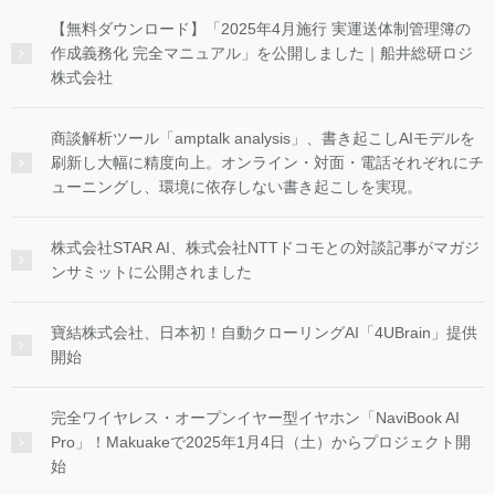
【無料ダウンロード】「2025年4月施行 実運送体制管理簿の
作成義務化 完全マニュアル」を公開しました｜船井総研ロジ
株式会社
商談解析ツール「amptalk analysis」、書き起こしAIモデルを
刷新し大幅に精度向上。オンライン・対面・電話それぞれにチ
ューニングし、環境に依存しない書き起こしを実現。
株式会社STAR AI、株式会社NTTドコモとの対談記事がマガジ
ンサミットに公開されました
寶結株式会社、日本初！自動クローリングAI「4UBrain」提供
開始
完全ワイヤレス・オープンイヤー型イヤホン「NaviBook AI
Pro」！Makuakeで2025年1月4日（土）からプロジェクト開
始