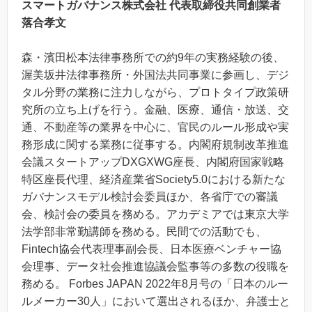
スマートガバナンス株式会社 代表取締役共同創業者
落合孝文
森・濱田松本法律事務所での約9年の実務経験の後、
渥美坂井法律事務所・外国法共同事業に参画し、デジ
タル分野の業務に注力しながら、プロトタイプ政策研
究所の立ち上げを行う。金融、医療、通信・放送、交
通、不動産等の業界を中心に、官民のルール形成や実
務形成に関する業務に従事する。内閣府規制改革推進
会議スタートアップDXGXWG座長、内閣府国家戦略
特区座長代理、経済産業省Society5.0における新たな
ガバナンスモデル検討会委員ほか、各省庁での審議
会、検討会の委員を務める。アカデミアでは東京大学
法学部非常勤講師を務める。民間での活動でも、
Fintech協会代表理事副会長、日本医療ベンチャー協
会理事、データ社会推進協議会監事等の多数の役職を
務める。 Forbes JAPAN 2022年8月号の「日本のルー
ルメーカー30人」において選出されるほか、弁護士と