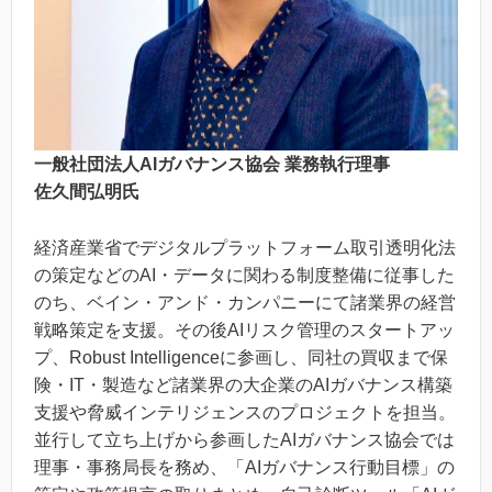
一般社団法人AIガバナンス協会 業務執行理事
佐久間弘明氏
経済産業省でデジタルプラットフォーム取引透明化法
の策定などのAI・データに関わる制度整備に従事した
のち、ベイン・アンド・カンパニーにて諸業界の経営
戦略策定を支援。その後AIリスク管理のスタートアッ
プ、Robust Intelligenceに参画し、同社の買収まで保
険・IT・製造など諸業界の大企業のAIガバナンス構築
支援や脅威インテリジェンスのプロジェクトを担当。
並行して立ち上げから参画したAIガバナンス協会では
理事・事務局長を務め、「AIガバナンス行動目標」の