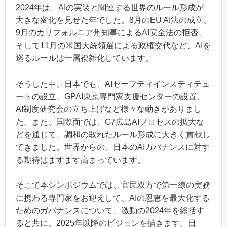
2024年は、AIの実装と関連する世界のルール形成が
大きな変化を見せた年でした。8月のEU AI法の成立、
9月のカリフォルニア州知事によるAI安全法の拒否、
そして11月の米国大統領選による政権交代など、AIを
巡るルールは一層複雑化しています。
そうした中、日本でも、AIセーフティインスティテュ
ートの設立、GPAI東京専門家支援センターの設置、
AI制度研究会の立ち上げなど様々な動きがありまし
た。また、国際面では、G7広島AIプロセスの拡大な
どを通じて、調和の取れたルール形成に大きく貢献し
てきました。世界からの、日本のAIガバナンスに対す
る期待はますます高まっています。
そこで本シンポジウムでは、官民双方で第一線の実務
に携わる専門家をお迎えして、AIの恩恵を最大化する
ためのガバナンスについて、激動の2024年を総括す
ると共に、2025年以降のビジョンを描きます。日