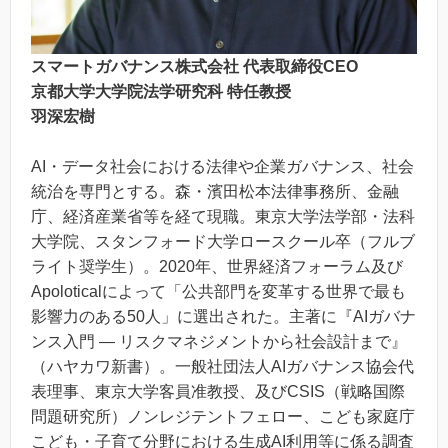
スマートガバナンス株式会社 代表取締役CEO
京都大学大学院法学研究科 特任教授
羽深宏樹
AI・データ社会における法律や企業ガバナンス、社会
統治を専門とする。森・濱田松本法律事務所、金融
庁、経済産業省等を経て現職。東京大学法学部・法科
大学院、スタンフォード大学ロースクール卒（フルブ
ライト奨学生）。2020年、世界経済フォーラム及び
Apoloticalによって「公共部門を変革する世界で最も
影響力のある50人」に選出された。主著に『AIガバナ
ンス入門 — リスクマネジメントから社会設計まで』
（ハヤカワ新書）。一般社団法人AIガバナンス協会代
表理事、東京大学客員准教授、及びCSIS（戦略国際
問題研究所）ノンレジテントフェロー、こども家庭庁
こども・子育て分野における生成AI利用等に係る調査