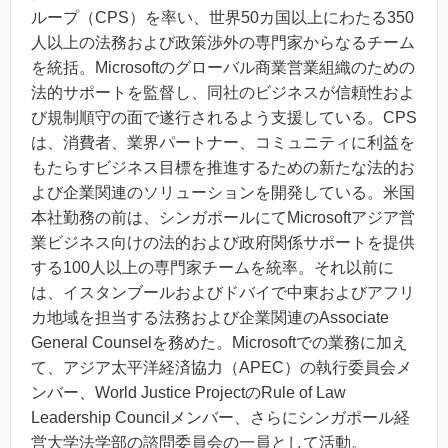
ループ（CPS）を率い、世界50カ国以上にわたる350
人以上の法務および政策渉外の専門家からなるチーム
を統括。Microsoftのグローバル商業営業組織のための
法的サポートを監督し、同社のビジネスが信頼性およ
び規制順守の面で遂行されるよう支援している。CPS
は、消費者、業界パートナー、コミュニティに利益を
もたらすビジネス目標を推進するための新たな法的お
よび企業関連のソリューションを開発している。米国
本社勤務の前は、シンガポールにてMicrosoftアジア営
業ビジネス向けの法的および政府関係サポートを提供
する100人以上の専門家チームを統率。それ以前に
は、イスタンブールおよびドバイで中東およびアフリ
カ地域を担当する法務および企業関連のAssociate
General Counselを務めた。Microsoftでの業務に加え
て、アジア太平洋経済協力（APEC）の執行委員会メ
ンバー、World Justice ProjectのRule of Law
Leadership Councilメンバー、さらにシンガポール経
営大学法学部の諮問委員会の一員として活動。