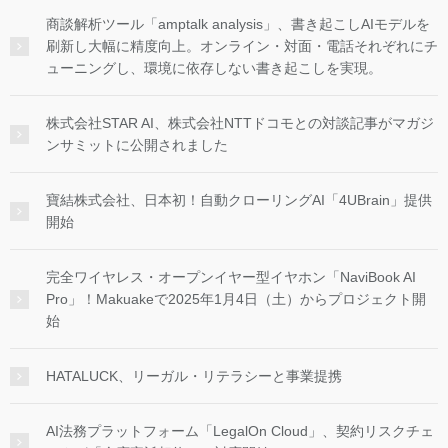
商談解析ツール「amptalk analysis」、書き起こしAIモデルを
刷新し大幅に精度向上。オンライン・対面・電話それぞれにチ
ューニングし、環境に依存しない書き起こしを実現。
株式会社STAR AI、株式会社NTTドコモとの対談記事がマガジ
ンサミットに公開されました
寶結株式会社、日本初！自動クローリングAI「4UBrain」提供
開始
完全ワイヤレス・オープンイヤー型イヤホン「NaviBook AI
Pro」！Makuakeで2025年1月4日（土）からプロジェクト開
始
HATALUCK、リーガル・リテラシーと事業提携
AI法務プラットフォーム「LegalOn Cloud」、契約リスクチェ