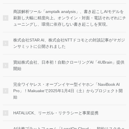
商談解析ツール「amptalk analysis」、書き起こしAIモデルを
刷新し大幅に精度向上。オンライン・対面・電話それぞれにチ
ューニングし、環境に依存しない書き起こしを実現。
株式会社STAR AI、株式会社NTTドコモとの対談記事がマガジ
ンサミットに公開されました
寶結株式会社、日本初！自動クローリングAI「4UBrain」提供
開始
完全ワイヤレス・オープンイヤー型イヤホン「NaviBook AI
Pro」！Makuakeで2025年1月4日（土）からプロジェクト開
始
HATALUCK、リーガル・リテラシーと事業提携
AI法務プラットフォーム「LegalOn Cloud」、契約リスクチェ