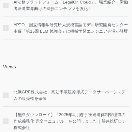
AI法務プラットフォーム「LegalOn Cloud」、職業紹介・労働
者派遣業界向けの法務コンテンツを強化！
APTO、国立情報学研究所大規模言語モデル研究開発センター
主催「第15回 LLM 勉強会」に機械学習エンジニア寺澤が登壇
Views
北浜GRF株式会社、高効率液浸冷却式データサーバーシステ
ムの販売権を確保
【無料ダウンロード】「2025年4月施行 実運送体制管理簿の
作成義務化 完全マニュアル」を公開しました｜船井総研ロジ
株式会社