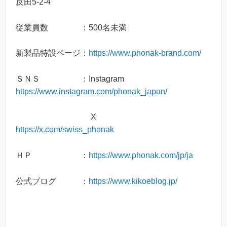
反田5-2-4
従業員数 ：500名未満
新製品特設ページ：
https://www.phonak-brand.com/
ＳＮＳ ：Instagram
https://www.instagram.com/phonak_japan/
X
https://x.com/swiss_phonak
ＨＰ ：
https://www.phonak.com/jp/ja
公式ブログ ：
https://www.kikoeblog.jp/