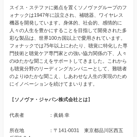
スイス・ステファに拠点を置くソノヴァグループのフ
ォナックは1947年に設立され、補聴器、ワイヤレス
機器を開発しています。身体的、社会的、感情的に
人々の人生を豊かにすることを目指して開発された多
彩な製品は、世界100カ国以上で愛用されています。
フォナックでは75年以上にわたり、聴覚に特化した専
門技術と聴覚ケア専門家との強い協力関係の下、人々
のゆたかな聞こえをサポートしてきました。これから
も聴覚分野のリーディングカンパニーとして、難聴者
のよりゆたかな聞こえ、しあわせな人生の実現のため
にイノベーションを続けてまいります。
【
ソノヴァ・ジャパン株式会社とは
】
代表者 ：眞鍋 幸
所在地 ：〒141-0031 東京都品川区西五