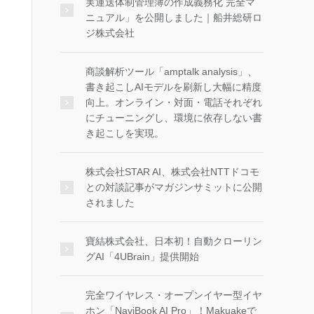
実運送体制管理簿の作成義務化 完全マ
ニュアル」を公開しました｜船井総研ロ
ジ株式会社
商談解析ツール「amptalk analysis」、
書き起こしAIモデルを刷新し大幅に精度
向上。オンライン・対面・電話それぞれ
にチューニングし、環境に依存しない書
き起こしを実現。
株式会社STAR AI、株式会社NTTドコモ
との対談記事がマガジンサミットに公開
されました
寶結株式会社、日本初！自動クローリン
グAI「4UBrain」提供開始
完全ワイヤレス・オープンイヤー型イヤ
ホン「NaviBook AI Pro」！Makuakeで