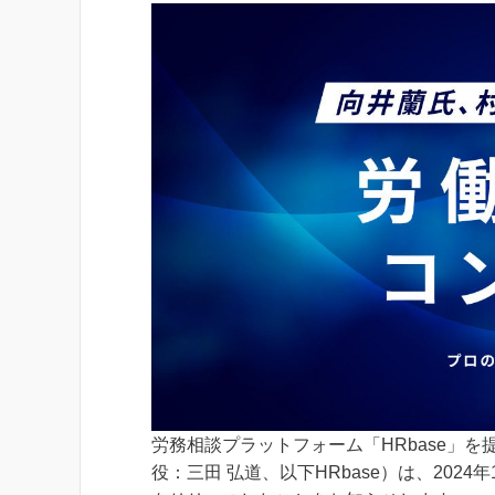
労務相談プラットフォーム「HRbase」を
役：三田 弘道、以下HRbase）は、202