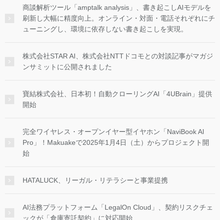
商談解析ツール「amptalk analysis」、書き起こしAIモデルを
刷新し大幅に精度向上。オンライン・対面・電話それぞれにチ
ューニングし、環境に依存しない書き起こしを実現。
株式会社STAR AI、株式会社NTTドコモとの対談記事がマガジ
ンサミットに公開されました
寶結株式会社、日本初！自動クローリングAI「4UBrain」提供
開始
完全ワイヤレス・オープンイヤー型イヤホン「NaviBook AI
Pro」！Makuakeで2025年1月4日（土）からプロジェクト開
始
HATALUCK、リーガル・リテラシーと事業提携
AI法務プラットフォーム「LegalOn Cloud」、契約リスクチェ
ックが「倉庫寄託契約」に対応開始