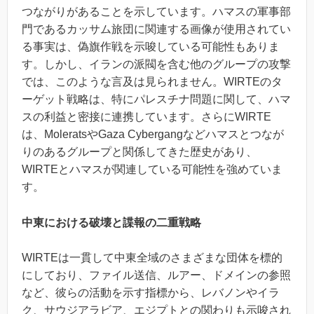
つながりがあることを示しています。ハマスの軍事部
門であるカッサム旅団に関連する画像が使用されてい
る事実は、偽旗作戦を示唆している可能性もありま
す。しかし、イランの派閥を含む他のグループの攻撃
では、このような言及は見られません。WIRTEのタ
ーゲット戦略は、特にパレスチナ問題に関して、ハマ
スの利益と密接に連携しています。さらにWIRTE
は、MoleratsやGaza Cybergangなどハマスとつなが
りのあるグループと関係してきた歴史があり、
WIRTEとハマスが関連している可能性を強めていま
す。
中東における破壊と諜報の二重戦略
WIRTEは一貫して中東全域のさまざまな団体を標的
にしており、ファイル送信、ルアー、ドメインの参照
など、彼らの活動を示す指標から、レバノンやイラ
ク、サウジアラビア、エジプトとの関わりも示唆され