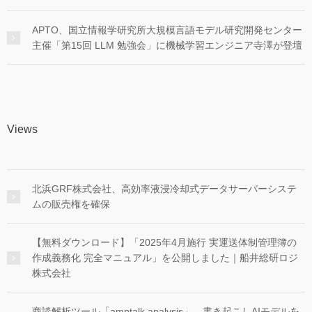
APTO、国立情報学研究所大規模言語モデル研究開発センター
主催「第15回 LLM 勉強会」に機械学習エンジニア寺澤が登壇
Views
北浜GRF株式会社、高効率液浸冷却式データサーバーシステ
ムの販売権を確保
【無料ダウンロード】「2025年4月施行 実運送体制管理簿の
作成義務化 完全マニュアル」を公開しました｜船井総研ロジ
株式会社
商談解析ツール「amptalk analysis」、書き起こしAIモデルを