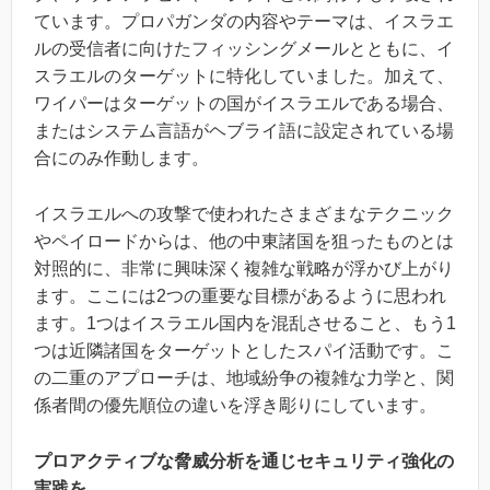
ています。プロパガンダの内容やテーマは、イスラエ
ルの受信者に向けたフィッシングメールとともに、イ
スラエルのターゲットに特化していました。加えて、
ワイパーはターゲットの国がイスラエルである場合、
またはシステム言語がヘブライ語に設定されている場
合にのみ作動します。
イスラエルへの攻撃で使われたさまざまなテクニック
やペイロードからは、他の中東諸国を狙ったものとは
対照的に、非常に興味深く複雑な戦略が浮かび上がり
ます。ここには2つの重要な目標があるように思われ
ます。1つはイスラエル国内を混乱させること、もう1
つは近隣諸国をターゲットとしたスパイ活動です。こ
の二重のアプローチは、地域紛争の複雑な力学と、関
係者間の優先順位の違いを浮き彫りにしています。
プロアクティブな脅威分析を通じセキュリティ強化の
実践を