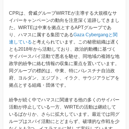
CPRは、脅威グループWIRTEが主導する大規模なサ
イバーキャンペーンの動向を注意深く追跡してきまし
た。WIRTEは中東を拠点とするAPTグループであ
り、ハマスに属する集団である
Gaza Cybergangと関
連している
と考えられています。この秘密組織は遅く
とも2018年から活動しており、政治的動機に基づく
サイバースパイ活動で悪名を馳せ、同地域の複雑な地
政学的紛争に絡む情報の収集に重点を置いています。
同グループの標的は、中東、特にパレスチナ自治政
府、ヨルダン、エジプト、イラク、サウジアラビアを
拠点とする組織・団体です。
紛争が続く中でハマスに関連する他の多くのサイバー
活動が停止している一方、WIRTEの活動は継続して
いるばかりか、さらに拡大しています。最近では同グ
ループはスパイ活動にとどまらず、破壊的な作戦を少
なくとも2つ、イスラエルに対して実行しています。