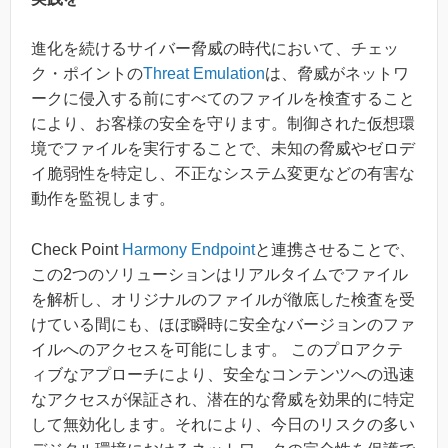
進化を続けるサイバー脅威の時代において、チェッ
ク・ポイントの
Threat Emulation
は、脅威がネットワ
ークに侵入する前にすべてのファイルを検査すること
により、お客様の安全を守ります。制御された仮想環
境でファイルを実行することで、未知の脅威やゼロデ
イ脆弱性を特定し、不正なシステム変更などの有害な
動作を監視します。
Check Point
Harmony Endpoint
と連携させることで、
この2つのソリューションはリアルタイムでファイル
を解析し、オリジナルのファイルが徹底した検査を受
けている間にも、ほぼ瞬時に安全なバージョンのファ
イルへのアクセスを可能にします。 このプロアクテ
ィブなアプローチにより、安全なコンテンツへの迅速
なアクセスが保証され、潜在的な脅威を効果的に特定
して無効化します。それにより、今日のリスクの多い