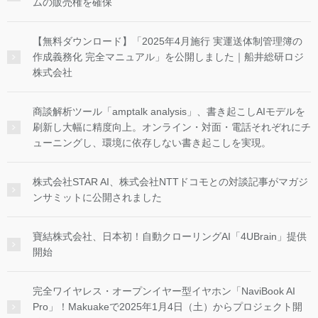
ムの販売権を確保
【無料ダウンロード】「2025年4月施行 実運送体制管理簿の
作成義務化 完全マニュアル」を公開しました｜船井総研ロジ
株式会社
商談解析ツール「amptalk analysis」、書き起こしAIモデルを
刷新し大幅に精度向上。オンライン・対面・電話それぞれにチ
ューニングし、環境に依存しない書き起こしを実現。
株式会社STAR AI、株式会社NTTドコモとの対談記事がマガジ
ンサミットに公開されました
寶結株式会社、日本初！自動クローリングAI「4UBrain」提供
開始
完全ワイヤレス・オープンイヤー型イヤホン「NaviBook AI
Pro」！Makuakeで2025年1月4日（土）からプロジェクト開