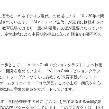
わる「AIネイティブ世代」の登場により、10～30年の間
期されています。「AIネイティブ世代」が最初に接触するの
、教育現場ではより一層のAI活用と支援が重要となっていき
は、産学連携による中⻑期的視点に⽴った戦略が必要不可欠
として、「Vision Craft（ビジョンクラフト）」へ技術
発を進めています。「Vision Craft（ビジョンクラフ
ヒットプロダクトづくりに挑戦する“教育革新プロジェク
たゲームクリエイター「コヤ所長」こと小山順一朗氏を中心
意欲ある学生の創造をサポートしています。
日本工学院が開発中の経穴（ツボ）を光で刺激する光鍼灸器
のAIアバターを提供しています。このプロダクトは、10月