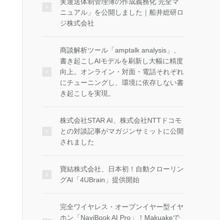
実運送体制管理簿の作成義務化 完全マ
ニュアル」を公開しました｜船井総研ロ
ジ株式会社
商談解析ツール「amptalk analysis」、
書き起こしAIモデルを刷新し大幅に精度
向上。オンライン・対面・電話それぞれ
にチューニングし、環境に依存しない書
き起こしを実現。
株式会社STAR AI、株式会社NTTドコモ
との対談記事がマガジンサミットに公開
されました
寶結株式会社、日本初！自動クローリン
グAI「4UBrain」提供開始
完全ワイヤレス・オープンイヤー型イヤ
ホン「NaviBook AI Pro」！Makuakeで