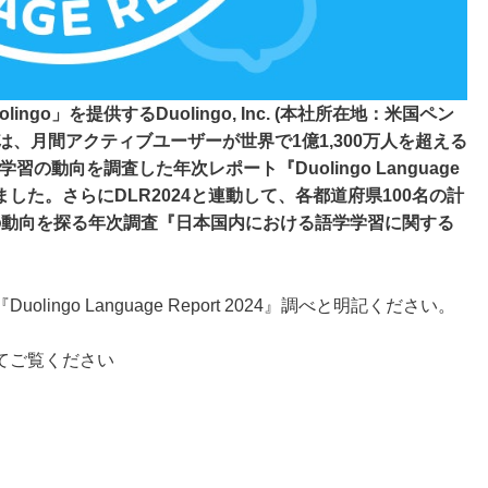
go」を提供するDuolingo, Inc. (本社所在地：米国ペン
o)は、月間アクティブユーザーが世界で1億1,300万人を超える
習の動向を調査した年次レポート『Duolingo Language
を発表しました。さらにDLR2024と連動して、各都道府県100名の計
習の動向を探る年次調査『日本国内における語学学習に関する
ngo Language Report 2024』調べと明記ください。
てご覧ください