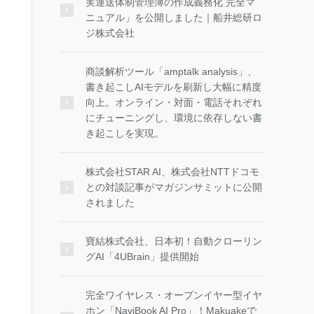
実運送体制管理簿の作成義務化 完全マ
ニュアル」を公開しました｜船井総研ロ
ジ株式会社
商談解析ツール「amptalk analysis」、
書き起こしAIモデルを刷新し大幅に精度
向上。オンライン・対面・電話それぞれ
にチューニングし、環境に依存しない書
き起こしを実現。
株式会社STAR AI、株式会社NTTドコモ
との対談記事がマガジンサミットに公開
されました
寶結株式会社、日本初！自動クローリン
グAI「4UBrain」提供開始
完全ワイヤレス・オープンイヤー型イヤ
ホン「NaviBook AI Pro」！Makuakeで