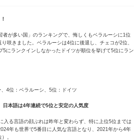
き！
習者が多い国」のランキングで、悔しくもベラルーシに1位
に返り咲きました。ベラルーシは4位に後退し、チェコが2位、
トップ5にランクインしなかったドイツが順位を挙げて5位にラン
ー、4位：ベラルーシ、5位：ドイツ
、日本語は4年連続で5位と安定の人気度
プ10に入る言語の顔ぶれは昨年と変わらず、特に上位5位までは
24年も世界で5番目に人気な言語となり、2021年から4年
位）。