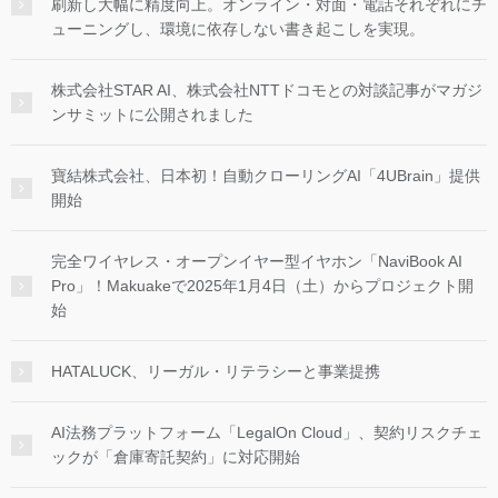
刷新し大幅に精度向上。オンライン・対面・電話それぞれにチ
ューニングし、環境に依存しない書き起こしを実現。
株式会社STAR AI、株式会社NTTドコモとの対談記事がマガジ
ンサミットに公開されました
寶結株式会社、日本初！自動クローリングAI「4UBrain」提供
開始
完全ワイヤレス・オープンイヤー型イヤホン「NaviBook AI
Pro」！Makuakeで2025年1月4日（土）からプロジェクト開
始
HATALUCK、リーガル・リテラシーと事業提携
AI法務プラットフォーム「LegalOn Cloud」、契約リスクチェ
ックが「倉庫寄託契約」に対応開始