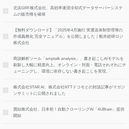
北浜GRF株式会社、高効率液浸冷却式データサーバーシステ
ムの販売権を確保
【無料ダウンロード】「2025年4月施行 実運送体制管理簿の
作成義務化 完全マニュアル」を公開しました｜船井総研ロジ
株式会社
商談解析ツール「amptalk analysis」、書き起こしAIモデルを
刷新し大幅に精度向上。オンライン・対面・電話それぞれにチ
ューニングし、環境に依存しない書き起こしを実現。
株式会社STAR AI、株式会社NTTドコモとの対談記事がマガジ
ンサミットに公開されました
寶結株式会社、日本初！自動クローリングAI「4UBrain」提供
開始