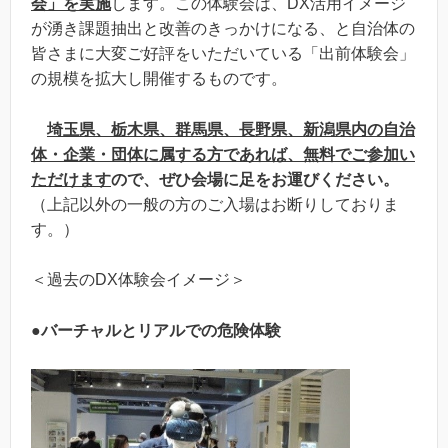
会」を実施
します。この体験会は、DX活用イメージ
が湧き課題抽出と改善のきっかけになる、と自治体の
皆さまに大変ご好評をいただいている「出前体験会」
の規模を拡大し開催するものです。
埼玉県、栃木県、群馬県、長野県、新潟県内の自治
体・企業・団体に属する方であれば、無料でご参加い
ただけます
ので、ぜひ会場に足をお運びください。
（上記以外の一般の方のご入場はお断りしておりま
す。）
＜過去のDX体験会イメージ＞
●バーチャルとリアルでの危険体験