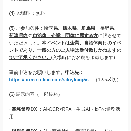
(4) 入場料 ：無料
(5) ご参加条件：
埼玉県、栃木県、群馬県、長野県、
新潟県内
の
自治体・企業・団体に属する方
に限らせて
いただきます。
本イベントは企業、自治体向けのイベ
ントであり、一般の方のご入場は受付致しかねますの
でご了承ください。
(入場時にお名刺を頂戴します)
事前申込をお願いします。
申込先：
https://forms.office.com/r/itnyfcxg5s
（12/5〆切）
(6) 展示内容（一部抜粋）：
·
事務業務DX ：
AI-OCR×RPA・生成AI・IoTの業務活
用