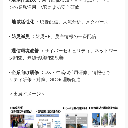
·
現場作業DX ：
AI（画像検知・音声認識）、ドロー
ンの業務活用、VRによる安全研修
·
地域活性化 ：
映像配信、人流分析、メタバース
·
防災減災 ：
防災PF、災害情報の一斉配信
·
通信環境改善 ：
サイバーセキュリティ、ネットワー
ク調査、無線環境調査改善
·
企業向け研修 ：
DX・生成AI活用研修、情報セキュ
リティ研修・対策、SDGs理解促進
＜出展イメージ＞