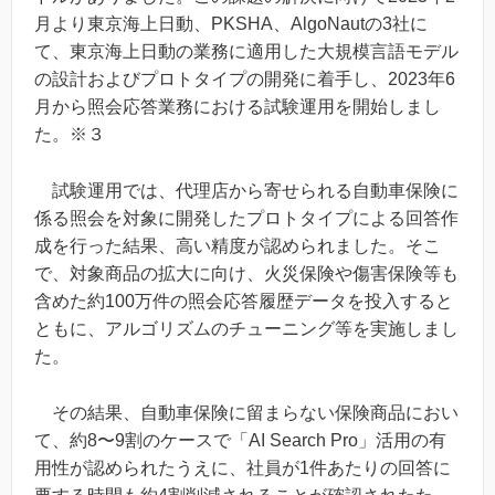
月より東京海上日動、PKSHA、AlgoNautの3社に
て、東京海上日動の業務に適用した大規模言語モデル
の設計およびプロトタイプの開発に着手し、2023年6
月から照会応答業務における試験運用を開始しまし
た。※３
試験運用では、代理店から寄せられる自動車保険に
係る照会を対象に開発したプロトタイプによる回答作
成を行った結果、高い精度が認められました。そこ
で、対象商品の拡大に向け、火災保険や傷害保険等も
含めた約100万件の照会応答履歴データを投入すると
ともに、アルゴリズムのチューニング等を実施しまし
た。
その結果、自動車保険に留まらない保険商品におい
て、約8〜9割のケースで「AI Search Pro」活用の有
用性が認められたうえに、社員が1件あたりの回答に