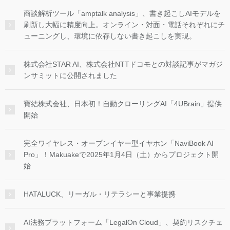
商談解析ツール「amptalk analysis」、書き起こしAIモデルを
刷新し大幅に精度向上。オンライン・対面・電話それぞれにチ
ューニングし、環境に依存しない書き起こしを実現。
株式会社STAR AI、株式会社NTTドコモとの対談記事がマガジ
ンサミットに公開されました
寶結株式会社、日本初！自動クローリングAI「4UBrain」提供
開始
完全ワイヤレス・オープンイヤー型イヤホン「NaviBook AI
Pro」！Makuakeで2025年1月4日（土）からプロジェクト開
始
HATALUCK、リーガル・リテラシーと事業提携
AI法務プラットフォーム「LegalOn Cloud」、契約リスクチェ