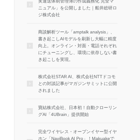
実運送体制管理簿の作成義務化 完全マ
ニュアル」を公開しました｜船井総研ロ
ジ株式会社
商談解析ツール「amptalk analysis」、
書き起こしAIモデルを刷新し大幅に精度
向上。オンライン・対面・電話それぞれ
にチューニングし、環境に依存しない書
き起こしを実現。
株式会社STAR AI、株式会社NTTドコモ
との対談記事がマガジンサミットに公開
されました
寶結株式会社、日本初！自動クローリン
グAI「4UBrain」提供開始
完全ワイヤレス・オープンイヤー型イヤ
ホン「NaviBook AI Pro」！Makuakeで