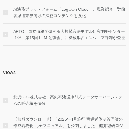
AI法務プラットフォーム「LegalOn Cloud」、職業紹介・労働
者派遣業界向けの法務コンテンツを強化！
APTO、国立情報学研究所大規模言語モデル研究開発センター
主催「第15回 LLM 勉強会」に機械学習エンジニア寺澤が登壇
Views
北浜GRF株式会社、高効率液浸冷却式データサーバーシステ
ムの販売権を確保
【無料ダウンロード】「2025年4月施行 実運送体制管理簿の
作成義務化 完全マニュアル」を公開しました｜船井総研ロジ