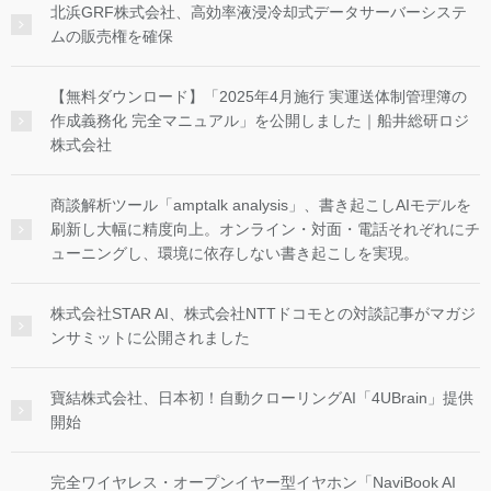
北浜GRF株式会社、高効率液浸冷却式データサーバーシステ
ムの販売権を確保
【無料ダウンロード】「2025年4月施行 実運送体制管理簿の
作成義務化 完全マニュアル」を公開しました｜船井総研ロジ
株式会社
商談解析ツール「amptalk analysis」、書き起こしAIモデルを
刷新し大幅に精度向上。オンライン・対面・電話それぞれにチ
ューニングし、環境に依存しない書き起こしを実現。
株式会社STAR AI、株式会社NTTドコモとの対談記事がマガジ
ンサミットに公開されました
寶結株式会社、日本初！自動クローリングAI「4UBrain」提供
開始
完全ワイヤレス・オープンイヤー型イヤホン「NaviBook AI