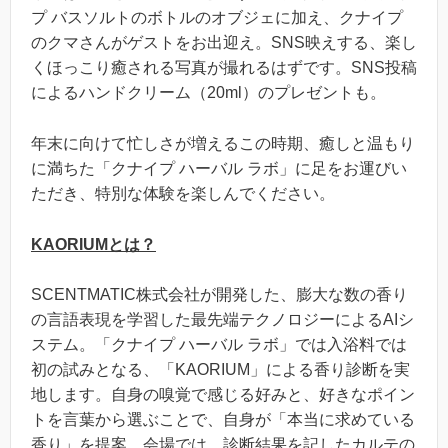
プ バスソルトのボトルのオブジェに加え、クナイプ
のクマさんがゲストをお出迎え。SNS映えする、楽し
くほっこり癒される写真が撮れるはずです。SNS投稿
によるハンドクリーム（20ml）のプレゼントも。
年末に向けて忙しさが増えるこの時期、癒しと温もり
に満ちた「クナイプ ハーバル ラボ」に足をお運びい
ただき、特別な体験を楽しんでください。
KAORIUMとは？
SCENTMATIC株式会社が開発した、膨大な数の香り
の言語表現を学習した最先端テクノロジーによるAIシ
ステム。「クナイプ ハーバル ラボ」では入浴料では
初の試みとなる、「KAORIUM」による香り診断を実
地します。自身の嗅覚で感じる好みと、好きなポイン
トを言葉から選ぶことで、自身が「本当に求めている
香り」を提案。会場では、診断結果を記したカルテの