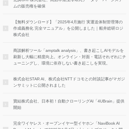
ムの販売権を確保
【無料ダウンロード】「2025年4月施行 実運送体制管理簿の
作成義務化 完全マニュアル」を公開しました｜船井総研ロジ
株式会社
商談解析ツール「amptalk analysis」、書き起こしAIモデルを
刷新し大幅に精度向上。オンライン・対面・電話それぞれにチ
ューニングし、環境に依存しない書き起こしを実現。
株式会社STAR AI、株式会社NTTドコモとの対談記事がマガジ
ンサミットに公開されました
寶結株式会社、日本初！自動クローリングAI「4UBrain」提供
開始
完全ワイヤレス・オープンイヤー型イヤホン「NaviBook AI