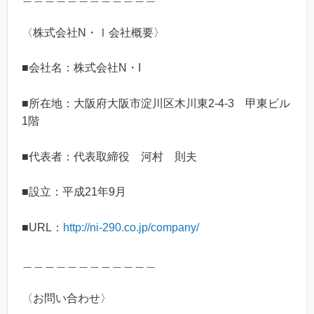
〈株式会社N・Ⅰ会社概要〉
■会社名：株式会社N・I
■所在地：大阪府大阪市淀川区木川東2-4-3 甲東ビル
1階
■代表者：代表取締役 河村 則夫
■設立：平成21年9月
■URL：
http://ni-290.co.jp/company/
＿＿＿＿＿＿＿＿＿＿＿＿
〈お問い合わせ〉