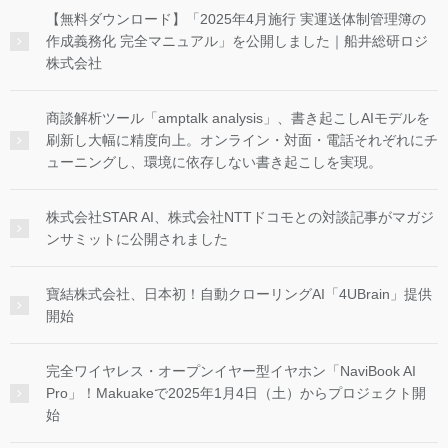
【無料ダウンロード】「2025年4月施行 実運送体制管理簿の
作成義務化 完全マニュアル」を公開しました｜船井総研ロジ
株式会社
商談解析ツール「amptalk analysis」、書き起こしAIモデルを
刷新し大幅に精度向上。オンライン・対面・電話それぞれにチ
ューニングし、環境に依存しない書き起こしを実現。
株式会社STAR AI、株式会社NTTドコモとの対談記事がマガジ
ンサミットに公開されました
寶結株式会社、日本初！自動クローリングAI「4UBrain」提供
開始
完全ワイヤレス・オープンイヤー型イヤホン「NaviBook AI
Pro」！Makuakeで2025年1月4日（土）からプロジェクト開
始