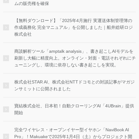
ムの販売権を確保
【無料ダウンロード】「2025年4月施行 実運送体制管理簿の
作成義務化 完全マニュアル」を公開しました｜船井総研ロジ
株式会社
商談解析ツール「amptalk analysis」、書き起こしAIモデルを
刷新し大幅に精度向上。オンライン・対面・電話それぞれにチ
ューニングし、環境に依存しない書き起こしを実現。
株式会社STAR AI、株式会社NTTドコモとの対談記事がマガジ
ンサミットに公開されました
寶結株式会社、日本初！自動クローリングAI「4UBrain」提供
開始
完全ワイヤレス・オープンイヤー型イヤホン「NaviBook AI
Pro」！Makuakeで2025年1月4日（土）からプロジェクト開