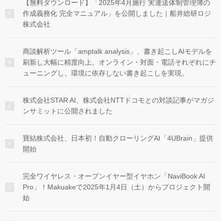
【無料ダウンロード】「2025年4月施行 実運送体制管理簿の
作成義務化 完全マニュアル」を公開しました｜船井総研ロジ
株式会社
商談解析ツール「amptalk analysis」、書き起こしAIモデルを
刷新し大幅に精度向上。オンライン・対面・電話それぞれにチ
ューニングし、環境に依存しない書き起こしを実現。
株式会社STAR AI、株式会社NTTドコモとの対談記事がマガジ
ンサミットに公開されました
寶結株式会社、日本初！自動クローリングAI「4UBrain」提供
開始
完全ワイヤレス・オープンイヤー型イヤホン「NaviBook AI
Pro」！Makuakeで2025年1月4日（土）からプロジェクト開
始