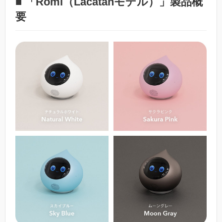
■ 「Romi（Lacatanモデル）」製品概
要