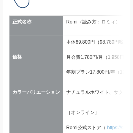
正式名称
Romi（読み方：ロミィ）
本体89,800円（98,780円税込
価格
月会費1,780円/月（1,958円税
年割プラン17,800円/年（19,5
カラーバリエーション
ナチュラルホワイト、サクラピ
［オンライン］
Romi公式ストア（
https://shop.