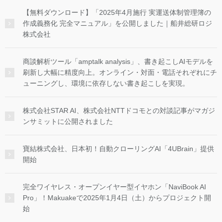
【無料ダウンロード】「2025年4月施行 実運送体制管理簿の
作成義務化 完全マニュアル」を公開しました｜船井総研ロジ
株式会社
商談解析ツール「amptalk analysis」、書き起こしAIモデルを
刷新し大幅に精度向上。オンライン・対面・電話それぞれにチ
ューニングし、環境に依存しない書き起こしを実現。
株式会社STAR AI、株式会社NTTドコモとの対談記事がマガジ
ンサミットに公開されました
寶結株式会社、日本初！自動クローリングAI「4UBrain」提供
開始
完全ワイヤレス・オープンイヤー型イヤホン「NaviBook AI
Pro」！Makuakeで2025年1月4日（土）からプロジェクト開
始