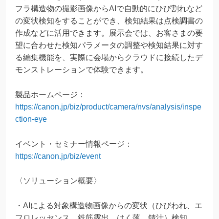
フラ構造物の撮影画像からAIで自動的にひび割れなど
の変状検知をすることができ、検知結果は点検調書の
作成などに活用できます。展示会では、お客さまの要
望に合わせた検知パラメータの調整や検知結果に対す
る編集機能を、実際に会場からクラウドに接続したデ
モンストレーションで体験できます。
製品ホームページ：
https://canon.jp/biz/product/camera/nvs/analysis/inspe
ction-eye
イベント・セミナー情報ページ：
https://canon.jp/biz/event
〈ソリューション概要〉
・AIによる対象構造物画像からの変状（ひびわれ、エ
フロレッセンス、鉄筋露出、はく落、錆汁）検知