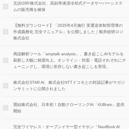
北浜GRF株式会社、高効率液浸冷却式データサーバーシステ
ムの販売権を確保
【無料ダウンロード】「2025年4月施行 実運送体制管理簿の
作成義務化 完全マニュアル」を公開しました｜船井総研ロジ
株式会社
商談解析ツール「amptalk analysis」、書き起こしAIモデルを
刷新し大幅に精度向上。オンライン・対面・電話それぞれにチ
ューニングし、環境に依存しない書き起こしを実現。
株式会社STAR AI、株式会社NTTドコモとの対談記事がマガジ
ンサミットに公開されました
寶結株式会社、日本初！自動クローリングAI「4UBrain」提供
開始
完全ワイヤレス・オープンイヤー型イヤホン「NaviBook AI