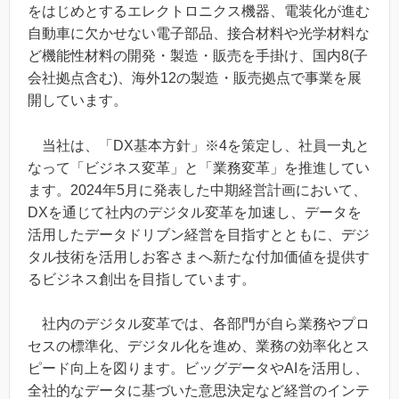
をはじめとするエレクトロニクス機器、電装化が進む
自動車に欠かせない電子部品、接合材料や光学材料な
ど機能性材料の開発・製造・販売を手掛け、国内8(子
会社拠点含む)、海外12の製造・販売拠点で事業を展
開しています。
当社は、「DX基本方針」※4を策定し、社員一丸と
なって「ビジネス変革」と「業務変革」を推進してい
ます。2024年5月に発表した中期経営計画において、
DXを通じて社内のデジタル変革を加速し、データを
活用したデータドリブン経営を目指すとともに、デジ
タル技術を活用しお客さまへ新たな付加価値を提供す
るビジネス創出を目指しています。
社内のデジタル変革では、各部門が自ら業務やプロ
セスの標準化、デジタル化を進め、業務の効率化とス
ピード向上を図ります。ビッグデータやAIを活用し、
全社的なデータに基づいた意思決定など経営のインテ