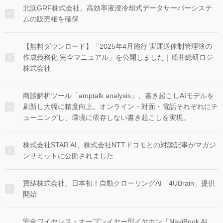
北浜GRF株式会社、高効率液浸冷却式データサーバーシステ
ムの販売権を確保
【無料ダウンロード】「2025年4月施行 実運送体制管理簿の
作成義務化 完全マニュアル」を公開しました｜船井総研ロジ
株式会社
商談解析ツール「amptalk analysis」、書き起こしAIモデルを
刷新し大幅に精度向上。オンライン・対面・電話それぞれにチ
ューニングし、環境に依存しない書き起こしを実現。
株式会社STAR AI、株式会社NTTドコモとの対談記事がマガジ
ンサミットに公開されました
寶結株式会社、日本初！自動クローリングAI「4UBrain」提供
開始
完全ワイヤレス・オープンイヤー型イヤホン「NaviBook AI