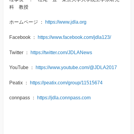
科 教授
ホームページ ：
https://www.jdla.org
Facebook ：
https://www.facebook.com/jdla123/
Twitter ：
https://twitter.com/JDLANews
YouTube ：
https://www.youtube.com/@JDLA2017
Peatix ：
https://peatix.com/group/11515674
connpass ：
https://jdla.connpass.com