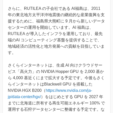
さらに、RUTILEA の子会社である AI福島は、2011
年の東北地方太平洋沖地震後の継続的な産業復興を支
援するために、福島県大熊町に 9 月から新しいデータ
センターの運用を開始しています。AI 福島は、
RUTILEA が導入したインフラを運用しており、最先
端のAI コンピューティング基盤を提供することで、
地域経済の活性化と地方発展への貢献を目指していま
す。
さくらインターネットは、生成 AI 向けクラウドサー
ビス「高火力」の NVIDIA Hopper GPU を 2,000 基か
ら 4,000 基近くにまで拡大する予定です。今後もさく
らインターネットはBlackwell GPU を搭載した
NVIDIA HGX B200（
https://www.nvidia.com/ja-
jp/data-center/hgx/
）をはじめとする GPU を 2027 年
までに北海道に所有する再生可能エネルギー 100% で
運用する石狩データセンターに整備する予定です。な