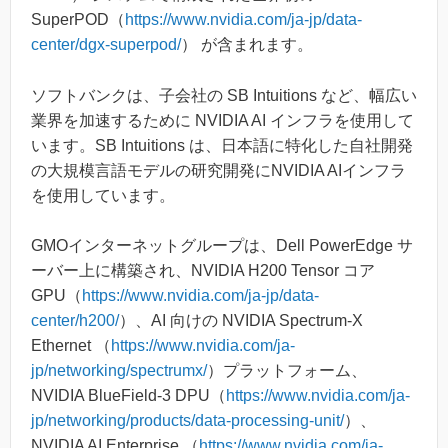
SuperPOD（
https://www.nvidia.com/ja-jp/data-
center/dgx-superpod/
） が含まれます。
ソフトバンクは、子会社の SB Intuitions など、幅広い
業界を加速するために NVIDIA AI インフラを使用して
います。SB Intuitions は、日本語に特化した自社開発
の大規模言語モデルの研究開発にNVIDIA AIインフラ
を使用しています。
GMOインターネットグループは、Dell PowerEdge サ
ーバー上に構築され、NVIDIA H200 Tensor コア
GPU（
https://www.nvidia.com/ja-jp/data-
center/h200/
）、AI 向けの NVIDIA Spectrum-X
Ethernet （
https://www.nvidia.com/ja-
jp/networking/spectrumx/
）プラットフォーム、
NVIDIA BlueField-3 DPU（
https://www.nvidia.com/ja-
jp/networking/products/data-processing-unit/
）、
NVIDIA AI Enterprise （
https://www.nvidia.com/ja-