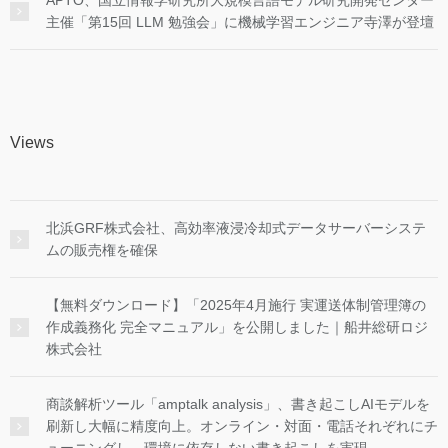
APTO、国立情報学研究所大規模言語モデル研究開発センター
主催「第15回 LLM 勉強会」に機械学習エンジニア寺澤が登壇
Views
北浜GRF株式会社、高効率液浸冷却式データサーバーシステ
ムの販売権を確保
【無料ダウンロード】「2025年4月施行 実運送体制管理簿の
作成義務化 完全マニュアル」を公開しました｜船井総研ロジ
株式会社
商談解析ツール「amptalk analysis」、書き起こしAIモデルを
刷新し大幅に精度向上。オンライン・対面・電話それぞれにチ