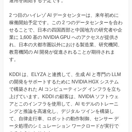
運用を開始する予定です。
2 つ目のハイレゾ AI データセンターは、来年初めに
稼働開始予定です。この 2 つのデータセンターを合わ
せることで、日本の四国西部と中国地方の研究者や企
業に 1,600 基の NVIDIA GPU へのアクセスが提供さ
れ、日本の大都市圏以外における製造業、研究機関、
教育機関の AI 開発が促進されることが期待されま
す。
KDDI は、ELYZA と連携して、生成 AI と専門の LLM
の開発をサポートするために NVIDIA HGX システム
で構築された AI コンピューティング インフラを立ち
上げています。KDDI の顧客は、NVIDIA ソフトウェ
アとこのインフラを使用して、AI モデルのトレーニ
ングと推論を高速化し、デジタル ツインを構築し
て、自律走行車、ロボットの動作制御、センサー デ
ータ処理のシミュレーション ワークロードが実行で