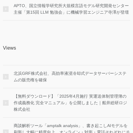
APTO、国立情報学研究所大規模言語モデル研究開発センター
主催「第15回 LLM 勉強会」に機械学習エンジニア寺澤が登壇
Views
北浜GRF株式会社、高効率液浸冷却式データサーバーシステ
ムの販売権を確保
【無料ダウンロード】「2025年4月施行 実運送体制管理簿の
作成義務化 完全マニュアル」を公開しました｜船井総研ロジ
株式会社
商談解析ツール「amptalk analysis」、書き起こしAIモデルを
刷新し大幅に精度向上。オンライン・対面・電話それぞれにチ