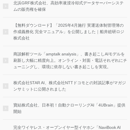
北浜GRF株式会社、高効率液浸冷却式データサーバーシステ
ムの販売権を確保
【無料ダウンロード】「2025年4月施行 実運送体制管理簿の
作成義務化 完全マニュアル」を公開しました｜船井総研ロジ
株式会社
商談解析ツール「amptalk analysis」、書き起こしAIモデルを
刷新し大幅に精度向上。オンライン・対面・電話それぞれにチ
ューニングし、環境に依存しない書き起こしを実現。
株式会社STAR AI、株式会社NTTドコモとの対談記事がマガジ
ンサミットに公開されました
寶結株式会社、日本初！自動クローリングAI「4UBrain」提供
開始
完全ワイヤレス・オープンイヤー型イヤホン「NaviBook AI