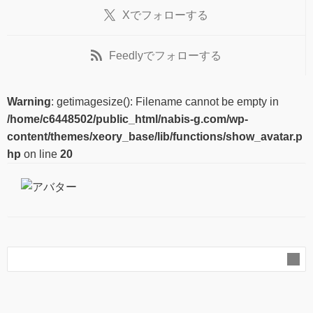
X
でフォローする
Feedly
でフォローする
Warning
: getimagesize(): Filename cannot be empty in
/home/c6448502/public_html/nabis-g.com/wp-
content/themes/xeory_base/lib/functions/show_avatar.p
hp
on line
20