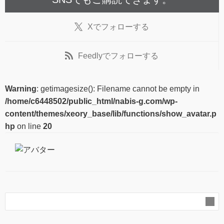
X
でフォローする
Feedly
でフォローする
Warning
: getimagesize(): Filename cannot be empty in
/home/c6448502/public_html/nabis-g.com/wp-
content/themes/xeory_base/lib/functions/show_avatar.p
hp
on line
20