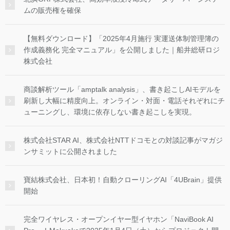
ムの販売権を確保
【無料ダウンロード】「2025年4月施行 実運送体制管理簿の
作成義務化 完全マニュアル」を公開しました｜船井総研ロジ
株式会社
商談解析ツール「amptalk analysis」、書き起こしAIモデルを
刷新し大幅に精度向上。オンライン・対面・電話それぞれにチ
ューニングし、環境に依存しない書き起こしを実現。
株式会社STAR AI、株式会社NTTドコモとの対談記事がマガジ
ンサミットに公開されました
寶結株式会社、日本初！自動クローリングAI「4UBrain」提供
開始
完全ワイヤレス・オープンイヤー型イヤホン「NaviBook AI