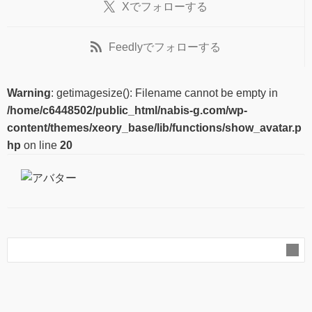
X
でフォローする
Feedly
でフォローする
Warning
: getimagesize(): Filename cannot be empty in
/home/c6448502/public_html/nabis-g.com/wp-
content/themes/xeory_base/lib/functions/show_avatar.p
hp
on line
20