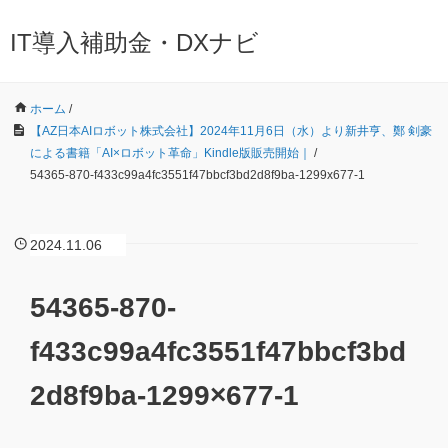
IT導入補助金・DXナビ
ホーム
/
【AZ日本AIロボット株式会社】2024年11月6日（水）より新井亨、鄭 剣豪
による書籍「AI×ロボット革命」Kindle版販売開始｜
/
54365-870-f433c99a4fc3551f47bbcf3bd2d8f9ba-1299x677-1
2024.11.06
54365-870-
f433c99a4fc3551f47bbcf3bd
2d8f9ba-1299×677-1