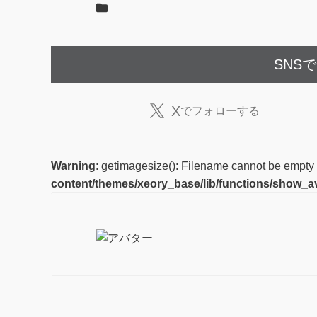
SNS
X
でフォローする
Warning
: getimagesize(): Filename cannot be empty
content/themes/xeory_base/lib/functions/show_a