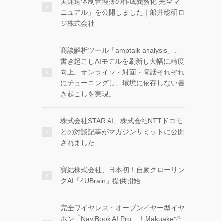
実運送体制管理簿の作成義務化 完全マ
ニュアル」を公開しました｜船井総研ロ
ジ株式会社
商談解析ツール「amptalk analysis」、
書き起こしAIモデルを刷新し大幅に精度
向上。オンライン・対面・電話それぞれ
にチューニングし、環境に依存しない書
き起こしを実現。
株式会社STAR AI、株式会社NTTドコモ
との対談記事がマガジンサミットに公開
されました
寶結株式会社、日本初！自動クローリン
グAI「4UBrain」提供開始
完全ワイヤレス・オープンイヤー型イヤ
ホン「NaviBook AI Pro」！Makuakeで