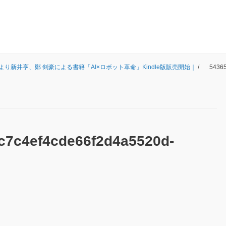
）より新井亨、鄭 剣豪による書籍「AI×ロボット革命」Kindle版販売開始｜
/
54365
c7c4ef4cde66f2d4a5520d-