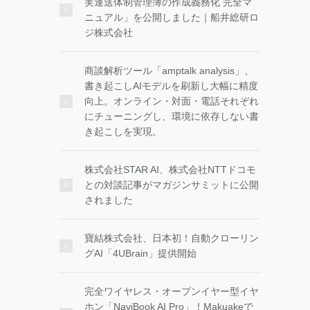
実運送体制管理簿の作成義務化 完全マ
ニュアル」を公開しました｜船井総研ロ
ジ株式会社
商談解析ツール「amptalk analysis」、
書き起こしAIモデルを刷新し大幅に精度
向上。オンライン・対面・電話それぞれ
にチューニングし、環境に依存しない書
き起こしを実現。
株式会社STAR AI、株式会社NTTドコモ
との対談記事がマガジンサミットに公開
されました
寶結株式会社、日本初！自動クローリン
グAI「4UBrain」提供開始
完全ワイヤレス・オープンイヤー型イヤ
ホン「NaviBook AI Pro」！Makuakeで