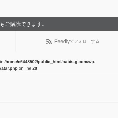
でもご購読できます。
Feedly
でフォローする
 in
/home/c6448502/public_html/nabis-g.com/wp-
vatar.php
on line
20