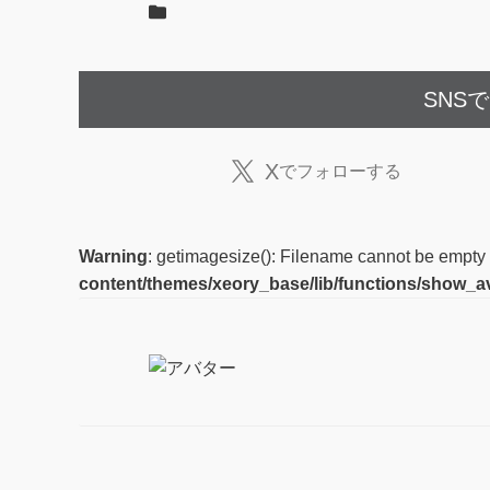
SNS
X
でフォローする
Warning
: getimagesize(): Filename cannot be empty
content/themes/xeory_base/lib/functions/show_a