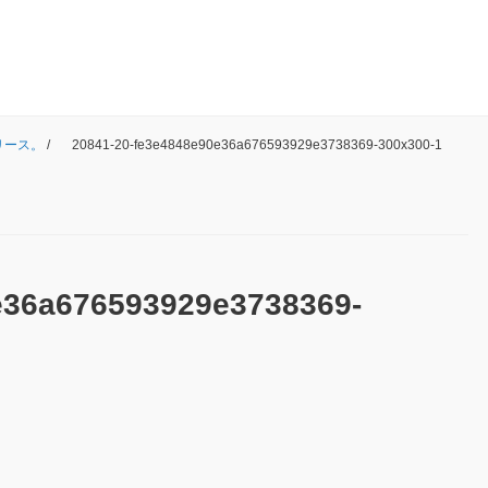
リリース。
/
20841-20-fe3e4848e90e36a676593929e3738369-300x300-1
e36a676593929e3738369-