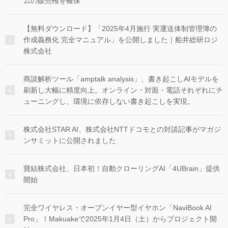
ムの販売権を確保
【無料ダウンロード】「2025年4月施行 実運送体制管理簿の
作成義務化 完全マニュアル」を公開しました｜船井総研ロジ
株式会社
商談解析ツール「amptalk analysis」、書き起こしAIモデルを
刷新し大幅に精度向上。オンライン・対面・電話それぞれにチ
ューニングし、環境に依存しない書き起こしを実現。
株式会社STAR AI、株式会社NTTドコモとの対談記事がマガジ
ンサミットに公開されました
寶結株式会社、日本初！自動クローリングAI「4UBrain」提供
開始
完全ワイヤレス・オープンイヤー型イヤホン「NaviBook AI
Pro」！Makuakeで2025年1月4日（土）からプロジェクト開