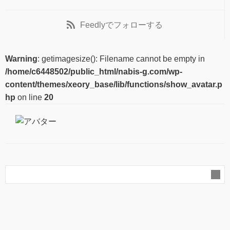
Feedly
でフォローする
Warning
: getimagesize(): Filename cannot be empty in
/home/c6448502/public_html/nabis-g.com/wp-
content/themes/xeory_base/lib/functions/show_avatar.p
hp
on line
20