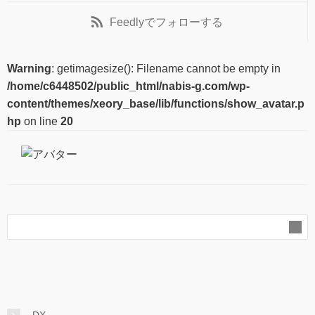
Feedly
でフォローする
Warning
: getimagesize(): Filename cannot be empty in
/home/c6448502/public_html/nabis-g.com/wp-
content/themes/xeory_base/lib/functions/show_avatar.p
hp
on line
20
DX