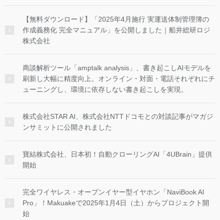
【無料ダウンロード】「2025年4月施行 実運送体制管理簿の
作成義務化 完全マニュアル」を公開しました｜船井総研ロジ
株式会社
商談解析ツール「amptalk analysis」、書き起こしAIモデルを
刷新し大幅に精度向上。オンライン・対面・電話それぞれにチ
ューニングし、環境に依存しない書き起こしを実現。
株式会社STAR AI、株式会社NTTドコモとの対談記事がマガジ
ンサミットに公開されました
寶結株式会社、日本初！自動クローリングAI「4UBrain」提供
開始
完全ワイヤレス・オープンイヤー型イヤホン「NaviBook AI
Pro」！Makuakeで2025年1月4日（土）からプロジェクト開
始