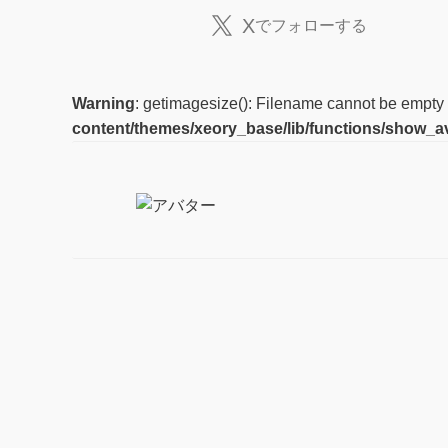
X
でフォローする
Warning
: getimagesize(): Filename cannot be empty
content/themes/xeory_base/lib/functions/show_a