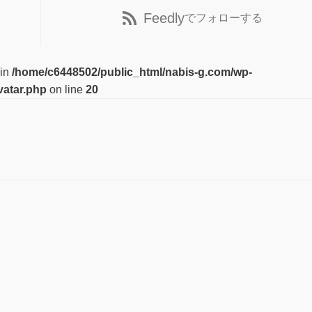
Feedly
でフォローする
 in
/home/c6448502/public_html/nabis-g.com/wp-
vatar.php
on line
20