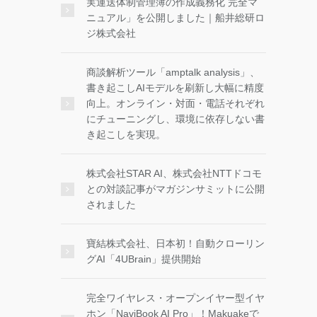
実運送体制管理簿の作成義務化 完全マ
ニュアル」を公開しました｜船井総研ロ
ジ株式会社
商談解析ツール「amptalk analysis」、
書き起こしAIモデルを刷新し大幅に精度
向上。オンライン・対面・電話それぞれ
にチューニングし、環境に依存しない書
き起こしを実現。
株式会社STAR AI、株式会社NTTドコモ
との対談記事がマガジンサミットに公開
されました
寶結株式会社、日本初！自動クローリン
グAI「4UBrain」提供開始
完全ワイヤレス・オープンイヤー型イヤ
ホン「NaviBook AI Pro」！Makuakeで