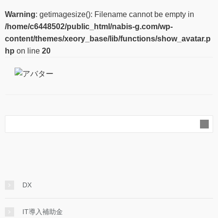
Warning
: getimagesize(): Filename cannot be empty in
/home/c6448502/public_html/nabis-g.com/wp-
content/themes/xeory_base/lib/functions/show_avatar.p
hp
on line
20
DX
IT導入補助金