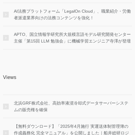
AI法務プラットフォーム「LegalOn Cloud」、職業紹介・労働
者派遣業界向けの法務コンテンツを強化！
APTO、国立情報学研究所大規模言語モデル研究開発センター
主催「第15回 LLM 勉強会」に機械学習エンジニア寺澤が登壇
Views
北浜GRF株式会社、高効率液浸冷却式データサーバーシステ
ムの販売権を確保
【無料ダウンロード】「2025年4月施行 実運送体制管理簿の
作成義務化 完全マニュアル」を公開しました｜船井総研ロジ