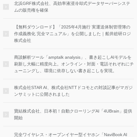
北浜GRF株式会社、高効率液浸冷却式データサーバーシステ
ムの販売権を確保
【無料ダウンロード】「2025年4月施行 実運送体制管理簿の
作成義務化 完全マニュアル」を公開しました｜船井総研ロジ
株式会社
商談解析ツール「amptalk analysis」、書き起こしAIモデルを
刷新し大幅に精度向上。オンライン・対面・電話それぞれにチ
ューニングし、環境に依存しない書き起こしを実現。
株式会社STAR AI、株式会社NTTドコモとの対談記事がマガジ
ンサミットに公開されました
寶結株式会社、日本初！自動クローリングAI「4UBrain」提供
開始
完全ワイヤレス・オープンイヤー型イヤホン「NaviBook AI