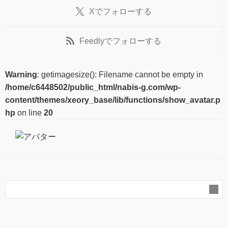
X
でフォローする
Feedly
でフォローする
Warning
: getimagesize(): Filename cannot be empty in
/home/c6448502/public_html/nabis-g.com/wp-
content/themes/xeory_base/lib/functions/show_avatar.p
hp
on line
20