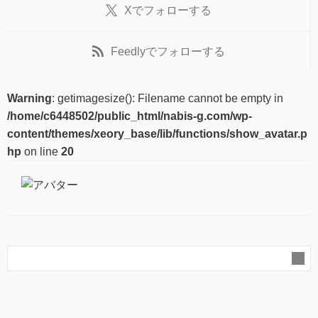
X
でフォローする
Feedly
でフォローする
Warning
: getimagesize(): Filename cannot be empty in
/home/c6448502/public_html/nabis-g.com/wp-
content/themes/xeory_base/lib/functions/show_avatar.p
hp
on line
20