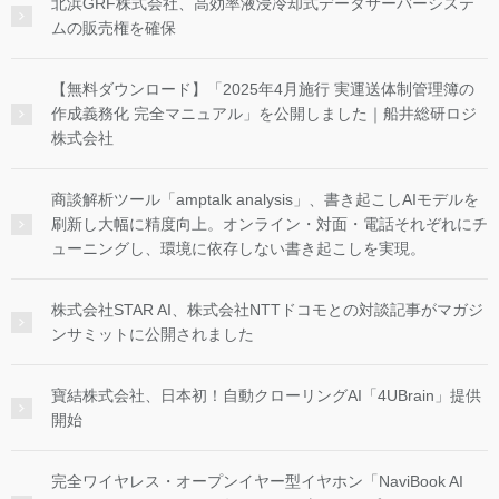
北浜GRF株式会社、高効率液浸冷却式データサーバーシステ
ムの販売権を確保
【無料ダウンロード】「2025年4月施行 実運送体制管理簿の
作成義務化 完全マニュアル」を公開しました｜船井総研ロジ
株式会社
商談解析ツール「amptalk analysis」、書き起こしAIモデルを
刷新し大幅に精度向上。オンライン・対面・電話それぞれにチ
ューニングし、環境に依存しない書き起こしを実現。
株式会社STAR AI、株式会社NTTドコモとの対談記事がマガジ
ンサミットに公開されました
寶結株式会社、日本初！自動クローリングAI「4UBrain」提供
開始
完全ワイヤレス・オープンイヤー型イヤホン「NaviBook AI