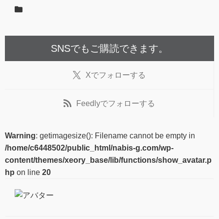
SNSでもご購読できます。
X
でフォローする
Feedly
でフォローする
Warning
: getimagesize(): Filename cannot be empty in
/home/c6448502/public_html/nabis-g.com/wp-
content/themes/xeory_base/lib/functions/show_avatar.p
hp
on line
20