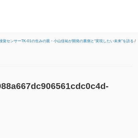
覚センサーTK-01の生みの親・小山佳祐が開発の裏側と“実現したい未来”を語る
/
988a667dc906561cdc0c4d-