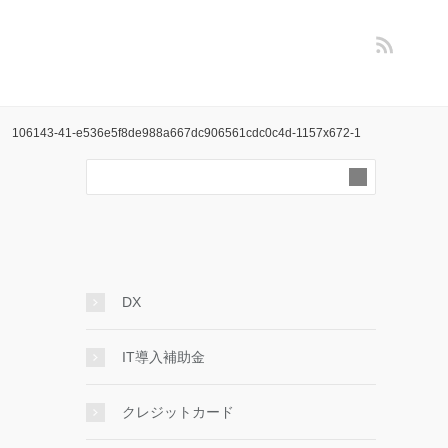
106143-41-e536e5f8de988a667dc906561cdc0c4d-1157x672-1
DX
IT導入補助金
クレジットカード