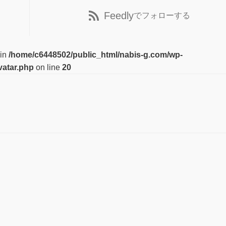
Feedly
でフォローする
 in
/home/c6448502/public_html/nabis-g.com/wp-
vatar.php
on line
20