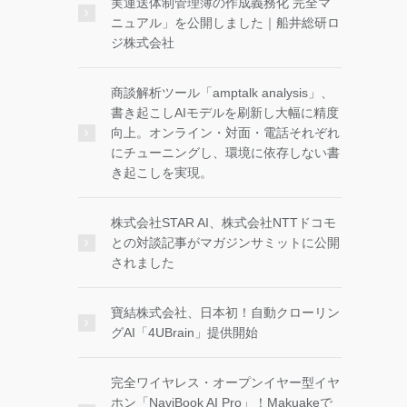
実運送体制管理簿の作成義務化 完全マ
ニュアル」を公開しました｜船井総研ロ
ジ株式会社
商談解析ツール「amptalk analysis」、
書き起こしAIモデルを刷新し大幅に精度
向上。オンライン・対面・電話それぞれ
にチューニングし、環境に依存しない書
き起こしを実現。
株式会社STAR AI、株式会社NTTドコモ
との対談記事がマガジンサミットに公開
されました
寶結株式会社、日本初！自動クローリン
グAI「4UBrain」提供開始
完全ワイヤレス・オープンイヤー型イヤ
ホン「NaviBook AI Pro」！Makuakeで