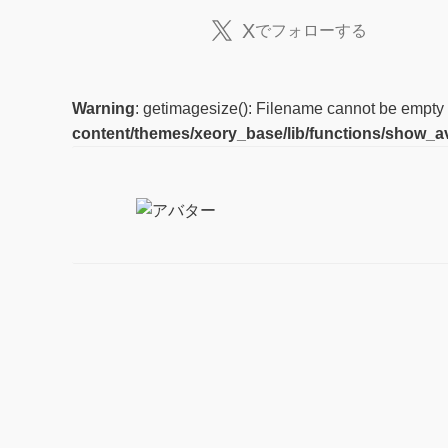
X
でフォローする
Warning
: getimagesize(): Filename cannot be empty
content/themes/xeory_base/lib/functions/show_a