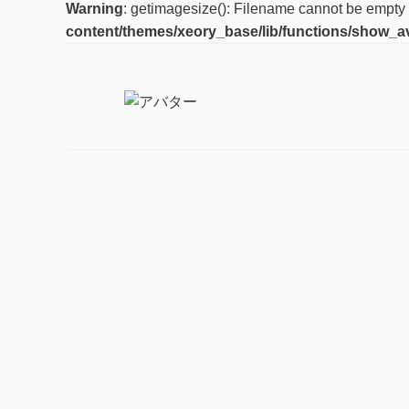
Warning
: getimagesize(): Filename cannot be empty
content/themes/xeory_base/lib/functions/show_a