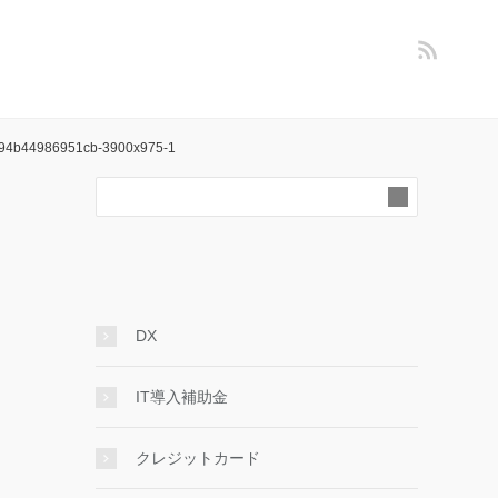
94b44986951cb-3900x975-1
DX
IT導入補助金
クレジットカード