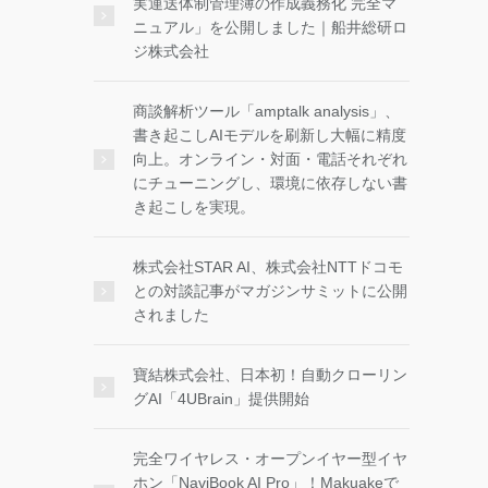
実運送体制管理簿の作成義務化 完全マ
ニュアル」を公開しました｜船井総研ロ
ジ株式会社
商談解析ツール「amptalk analysis」、
書き起こしAIモデルを刷新し大幅に精度
向上。オンライン・対面・電話それぞれ
にチューニングし、環境に依存しない書
き起こしを実現。
株式会社STAR AI、株式会社NTTドコモ
との対談記事がマガジンサミットに公開
されました
寶結株式会社、日本初！自動クローリン
グAI「4UBrain」提供開始
完全ワイヤレス・オープンイヤー型イヤ
ホン「NaviBook AI Pro」！Makuakeで