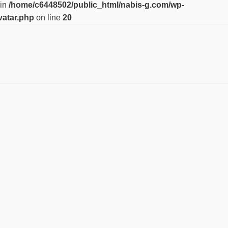
 in
/home/c6448502/public_html/nabis-g.com/wp-
vatar.php
on line
20