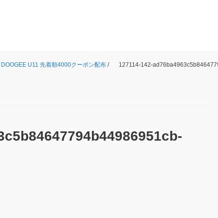
OOGEE U11 先着順4000クーポン配布
/
127114-142-ad76ba4963c5b846477
3c5b84647794b44986951cb-