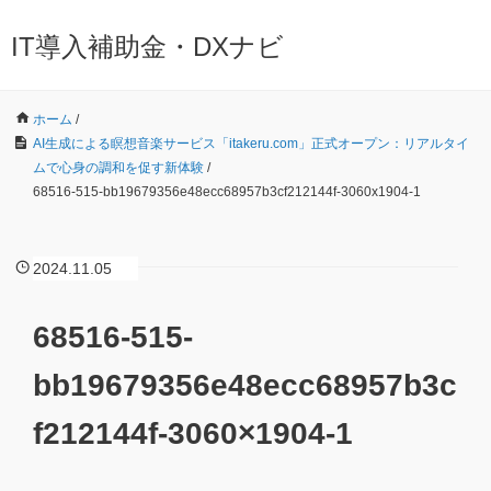
IT導入補助金・DXナビ
ホーム
/
AI生成による瞑想音楽サービス「itakeru.com」正式オープン：リアルタイ
ムで心身の調和を促す新体験
/
68516-515-bb19679356e48ecc68957b3cf212144f-3060x1904-1
2024.11.05
68516-515-
bb19679356e48ecc68957b3c
f212144f-3060×1904-1