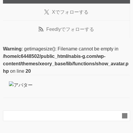
X
でフォローする
Feedly
でフォローする
Warning
: getimagesize(): Filename cannot be empty in
/home/c6448502/public_html/nabis-g.com/wp-
content/themes/xeory_base/lib/functions/show_avatar.p
hp
on line
20