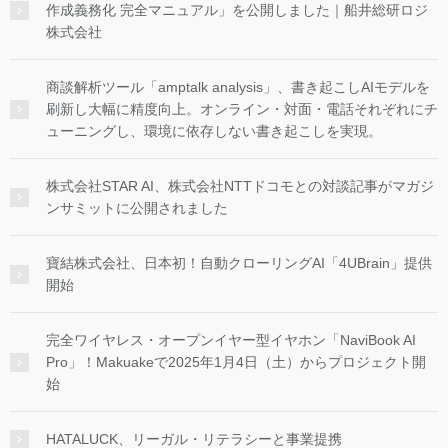
作成義務化 完全マニュアル」を公開しました｜船井総研ロジ
株式会社
商談解析ツール「amptalk analysis」、書き起こしAIモデルを
刷新し大幅に精度向上。オンライン・対面・電話それぞれにチ
ューニングし、環境に依存しない書き起こしを実現。
株式会社STAR AI、株式会社NTTドコモとの対談記事がマガジ
ンサミットに公開されました
寶結株式会社、日本初！自動クローリングAI「4UBrain」提供
開始
完全ワイヤレス・オープンイヤー型イヤホン「NaviBook AI
Pro」！Makuakeで2025年1月4日（土）からプロジェクト開
始
HATALUCK、リーガル・リテラシーと事業提携