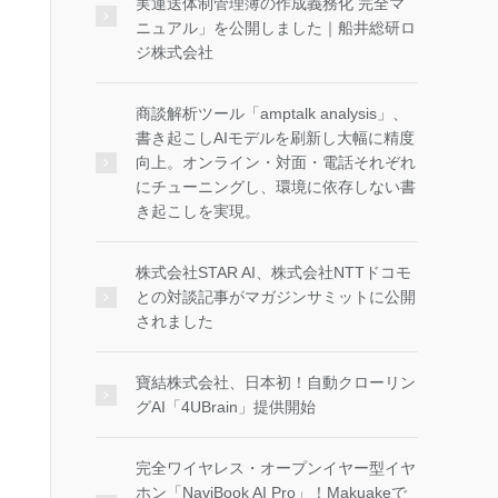
実運送体制管理簿の作成義務化 完全マ
ニュアル」を公開しました｜船井総研ロ
ジ株式会社
商談解析ツール「amptalk analysis」、
書き起こしAIモデルを刷新し大幅に精度
向上。オンライン・対面・電話それぞれ
にチューニングし、環境に依存しない書
き起こしを実現。
株式会社STAR AI、株式会社NTTドコモ
との対談記事がマガジンサミットに公開
されました
寶結株式会社、日本初！自動クローリン
グAI「4UBrain」提供開始
完全ワイヤレス・オープンイヤー型イヤ
ホン「NaviBook AI Pro」！Makuakeで