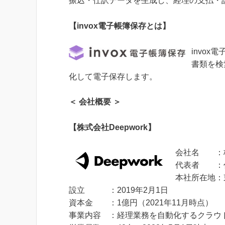
振込・仕訳データを生成し、経理の支払・
【invox電子帳簿保存とは】
invox
書類を検
化して電子保存します。
＜ 会社概要 ＞
【株式会社Deepwork】
会社名 ：株式
代表者 ：代
本社所在地：東
設立 ：2019年2月1日
資本金 ：1億円（2021年11月時点）
事業内容 ：経理業務を自動化するクラウド