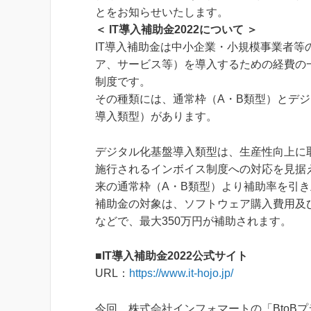
とをお知らせいたします。
＜ IT導入補助金2022について ＞
IT導入補助金は中小企業・小規模事業者等
ア、サービス等）を導入するための経費の
制度です。
その種類には、通常枠（A・B類型）とデジ
導入類型）があります。
デジタル化基盤導入類型は、生産性向上に取
施行されるインボイス制度への対応を見据
来の通常枠（A・B類型）より補助率を引
補助金の対象は、ソフトウェア購入費用及
などで、最大350万円が補助されます。
■IT導入補助金2022公式サイト
URL：
https://www.it-hojo.jp/
今回、株式会社インフォマートの「BtoBプ