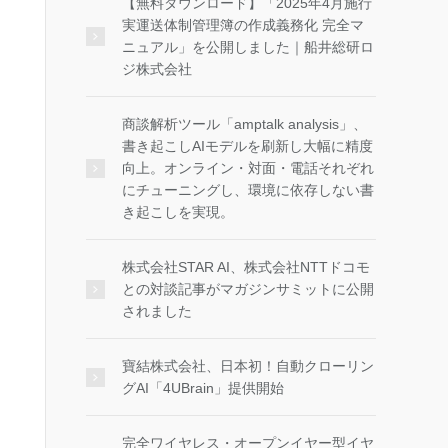
【無料ダウンロード】「2025年4月施行
実運送体制管理簿の作成義務化 完全マ
ニュアル」を公開しました｜船井総研ロ
ジ株式会社
商談解析ツール「amptalk analysis」、
書き起こしAIモデルを刷新し大幅に精度
向上。オンライン・対面・電話それぞれ
にチューニングし、環境に依存しない書
き起こしを実現。
株式会社STAR AI、株式会社NTTドコモ
との対談記事がマガジンサミットに公開
されました
寶結株式会社、日本初！自動クローリン
グAI「4UBrain」提供開始
完全ワイヤレス・オープンイヤー型イヤ