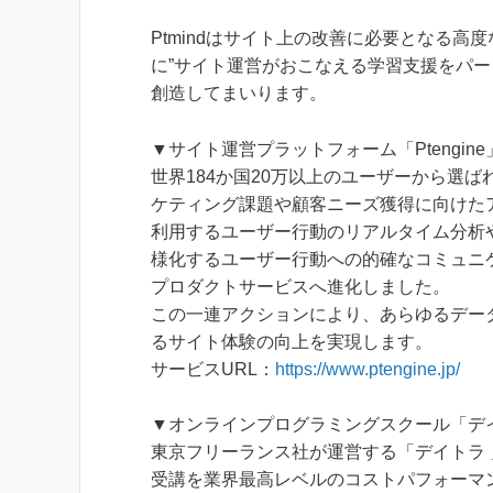
Ptmindはサイト上の改善に必要となる
に”サイト運営がおこなえる学習支援をパ
創造してまいります。
▼サイト運営プラットフォーム「Ptengin
世界184か国20万以上のユーザーから選ばれ
ケティング課題や顧客ニーズ獲得に向けたアク
利用するユーザー行動のリアルタイム分析や
様化するユーザー行動への的確なコミュニ
プロダクトサービスへ進化しました。
この一連アクションにより、あらゆるデー
るサイト体験の向上を実現します。
サービスURL：
https://www.ptengine.jp/
▼オンラインプログラミングスクール「デ
東京フリーランス社が運営する「デイトラ 
受講を業界最高レベルのコストパフォーマン