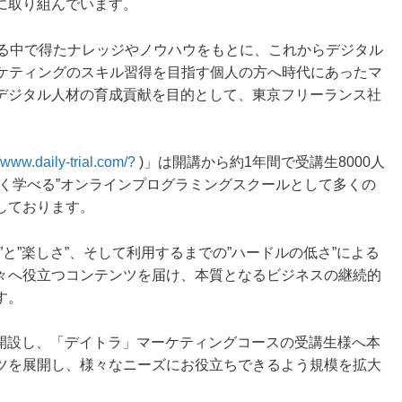
に取り組んでいます。
提供する中で得たナレッジやノウハウをもとに、これからデジタル
ーケティングのスキル習得を目指す個人の方へ時代にあったマ
デジタル人材の育成貢献を目的として、東京フリーランス社
//www.daily-trial.com/?
)」は開講から約1年間で受講生8000人
く学べる”オンラインプログラミングスクールとして多くの
しております。
と”楽しさ”、そして利用するまでの”ハードルの低さ”による
々へ役立つコンテンツを届け、本質となるビジネスの継続的
す。
から開設し、「デイトラ」マーケティングコースの受講生様へ本
ツを展開し、様々なニーズにお役立ちできるよう規模を拡大
。