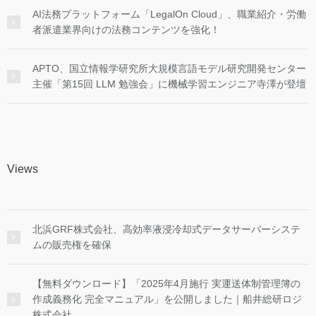
AI法務プラットフォーム「LegalOn Cloud」、職業紹介・労働
者派遣業界向けの法務コンテンツを強化！
APTO、国立情報学研究所大規模言語モデル研究開発センター
主催「第15回 LLM 勉強会」に機械学習エンジニア寺澤が登壇
Views
北浜GRF株式会社、高効率液浸冷却式データサーバーシステ
ムの販売権を確保
【無料ダウンロード】「2025年4月施行 実運送体制管理簿の
作成義務化 完全マニュアル」を公開しました｜船井総研ロジ
株式会社