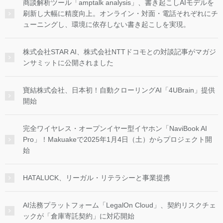
商談解析ツール「amptalk analysis」、書き起こしAIモデルを
刷新し大幅に精度向上。オンライン・対面・電話それぞれにチ
ューニングし、環境に依存しない書き起こしを実現。
株式会社STAR AI、株式会社NTTドコモとの対談記事がマガジ
ンサミットに公開されました
寶結株式会社、日本初！自動クローリングAI「4UBrain」提供
開始
完全ワイヤレス・オープンイヤー型イヤホン「NaviBook AI
Pro」！Makuakeで2025年1月4日（土）からプロジェクト開
始
HATALUCK、リーガル・リテラシーと事業提携
AI法務プラットフォーム「LegalOn Cloud」、契約リスクチェ
ックが「倉庫寄託契約」に対応開始