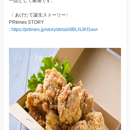
一品として最適です。
〈 あげたて誕生ストーリー〉
PRtimes STORY
:
https://prtimes.jp/story/detail/dBLNJKf1wvr