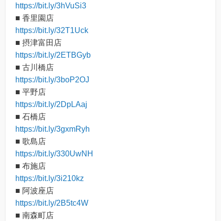
https://bit.ly/3hVuSi3
■ 香里園店
https://bit.ly/32T1Uck
■ 摂津富田店
https://bit.ly/2ETBGyb
■ 古川橋店
https://bit.ly/3boP2OJ
■ 平野店
https://bit.ly/2DpLAaj
■ 石橋店
https://bit.ly/3gxmRyh
■ 歌島店
https://bit.ly/330UwNH
■ 布施店
https://bit.ly/3i210kz
■ 阿波座店
https://bit.ly/2B5tc4W
■ 南森町店