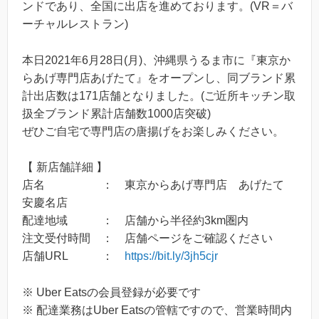
ンドであり、全国に出店を進めております。(VR＝バ
ーチャルレストラン)
本日2021年6月28日(月)、沖縄県うるま市に『東京か
らあげ専門店あげたて』をオープンし、同ブランド累
計出店数は171店舗となりました。(ご近所キッチン取
扱全ブランド累計店舗数1000店突破)
ぜひご自宅で専門店の唐揚げをお楽しみください。
【 新店舗詳細 】
店名 ： 東京からあげ専門店 あげたて
安慶名店
配達地域 ： 店舗から半径約3km圏内
注文受付時間 ： 店舗ページをご確認ください
店舗URL ：
https://bit.ly/3jh5cjr
※ Uber Eatsの会員登録が必要です
※ 配達業務はUber Eatsの管轄ですので、営業時間内