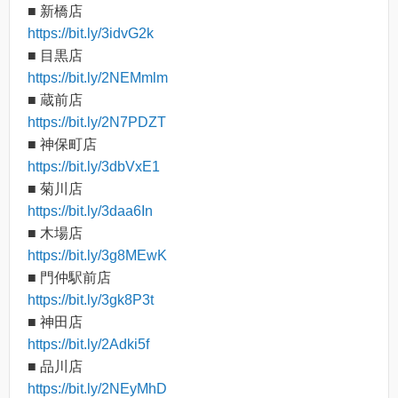
■ 新橋店
https://bit.ly/3idvG2k
■ 目黒店
https://bit.ly/2NEMmlm
■ 蔵前店
https://bit.ly/2N7PDZT
■ 神保町店
https://bit.ly/3dbVxE1
■ 菊川店
https://bit.ly/3daa6In
■ 木場店
https://bit.ly/3g8MEwK
■ 門仲駅前店
https://bit.ly/3gk8P3t
■ 神田店
https://bit.ly/2Adki5f
■ 品川店
https://bit.ly/2NEyMhD